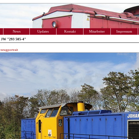
News
Updates
Kontakt
Mitarbeiter
Impressum
 JW "293 505-4"
zeugportrait