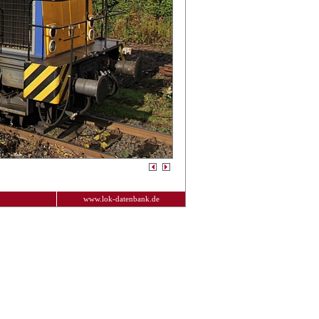
www.lok-datenbank.de