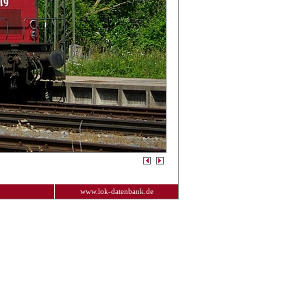
www.lok-datenbank.de