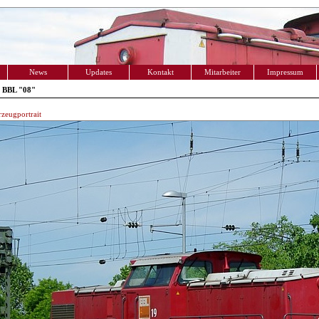
News
Updates
Kontakt
Mitarbeiter
Impressum
 BBL "08"
zeugportrait