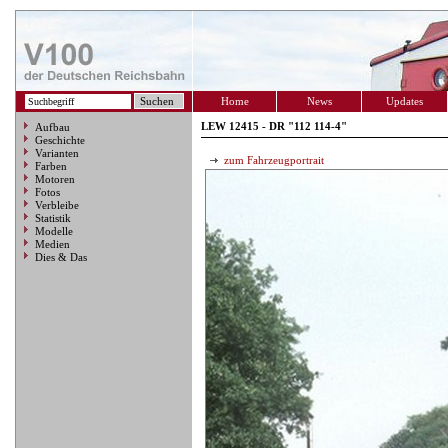
Home
News
Updates
LEW 12415 - DR "112 114-4"
Aufbau
Geschichte
Varianten
zum Fahrzeugportrait
Farben
Motoren
Fotos
Verbleibe
Statistik
Modelle
Medien
Dies & Das