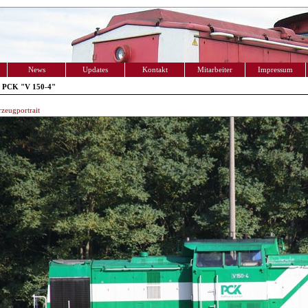
News
Updates
Kontakt
Mitarbeiter
Impressum
 PCK "V 150-4"
zeugportrait