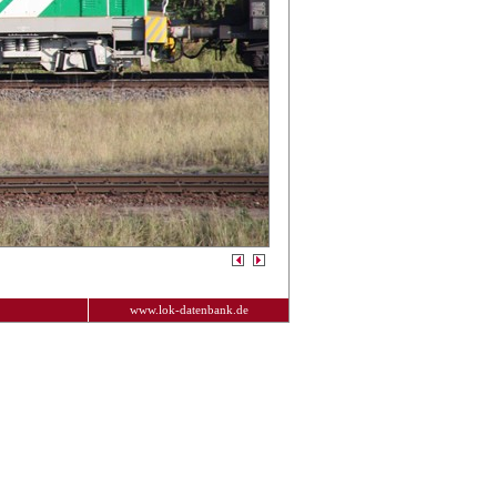
www.lok-datenbank.de