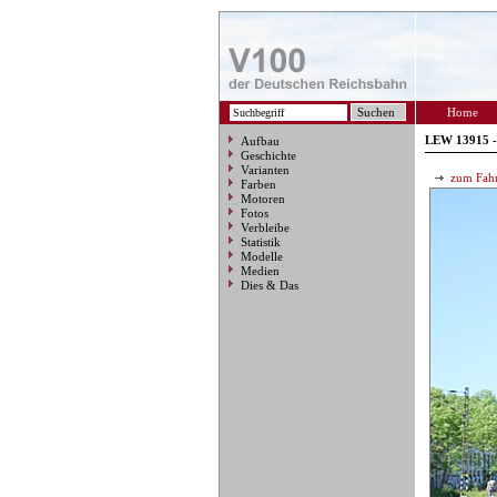
Home
LEW 13915 -
Aufbau
Geschichte
Varianten
zum Fahr
Farben
Motoren
Fotos
Verbleibe
Statistik
Modelle
Medien
Dies & Das