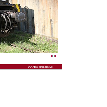
www.lok-datenbank.de