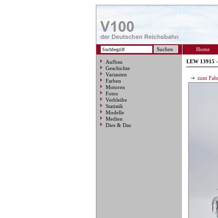
Home
LEW 13915 -
Aufbau
Geschichte
Varianten
zum Fahr
Farben
Motoren
Fotos
Verbleibe
Statistik
Modelle
Medien
Dies & Das