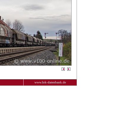
www.lok-datenbank.de