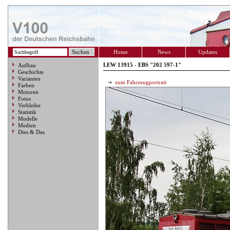
Home
News
Updates
LEW 13915 - EBS "202 597-1"
Aufbau
Geschichte
Varianten
zum Fahrzeugportrait
Farben
Motoren
Fotos
Verbleibe
Statistik
Modelle
Medien
Dies & Das