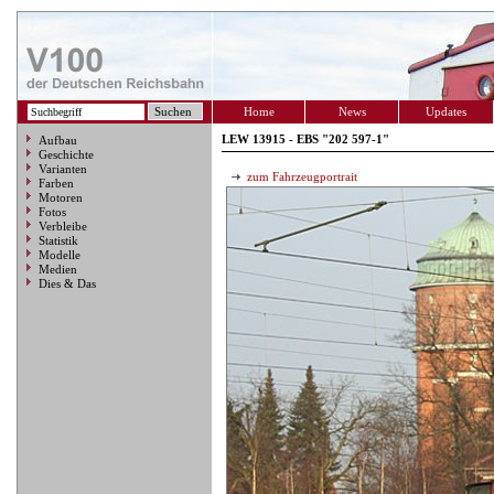
Home
News
Updates
LEW 13915 - EBS "202 597-1"
Aufbau
Geschichte
Varianten
zum Fahrzeugportrait
Farben
Motoren
Fotos
Verbleibe
Statistik
Modelle
Medien
Dies & Das