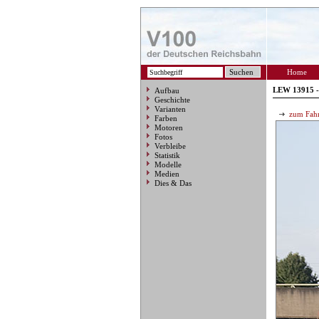
Home
LEW 13915 -
Aufbau
Geschichte
Varianten
zum Fahr
Farben
Motoren
Fotos
Verbleibe
Statistik
Modelle
Medien
Dies & Das