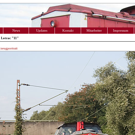
News
Updates
Kontakt
Mitarbeiter
Impressum
 Lotrac "11"
zeugportrait