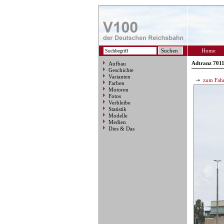
Home
Adtranz 7011
Aufbau
Geschichte
Varianten
zum Fahr
Farben
Motoren
Fotos
Verbleibe
Statistik
Modelle
Medien
Dies & Das