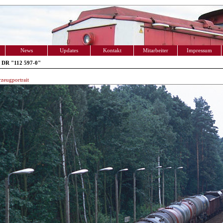
News
Updates
Kontakt
Mitarbeiter
Impressum
 DR "112 597-0"
zeugportrait