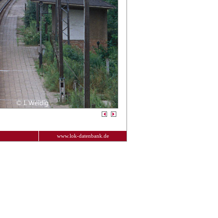
www.lok-datenbank.de