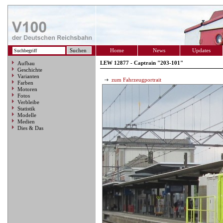
Home
News
Updates
LEW 12877 - Captrain "203-101"
Aufbau
Geschichte
Varianten
zum Fahrzeugportrait
Farben
Motoren
Fotos
Verbleibe
Statistik
Modelle
Medien
Dies & Das