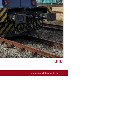
www.lok-datenbank.de