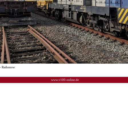
- Rathenow
www.v100-online.de